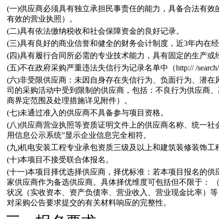
(一)供应商必须具有独立承担民事责任的能力，具备合法有
有效的营业执照）。
(二)具有依法缴纳税收和社会保障资金的良好记录。
(三)具有良好的商业信誉和健全的财务会计制度，近3年内在
(四)具有履行合同所必需的专业技术能力，具有固定的生产
(五)不在政府采购严重违法失信行为记录名单中（http:// /search/
(六)非受限供应商：未因自身存在失信行为、负面行为、潜
司的采购活动中受到限制的供应商，包括：不良行为供应商、
商界定范围及处理措施详见附件）。
(七)未通过准入的供应商不具备参与项目资格。
(八)供应商营业执照等资质证明文件上的供应商名称、统一社
用信息公示系统”显示企业信息完全相符。
(九)机电安装工程专业承包资质三级及以上和建筑装修装饰工
(十)本项目不接受联合体报名。
(十一)本项目择优选择供应商，择优标准：若本项目报名的供
家供应商作为备选供应商。具体择优维度可包括但不限于： 
状况（实收资本、资产负债率、营业收入、营业现金比率）等；
对采购公告要求提交的有关材料响应的完整性。