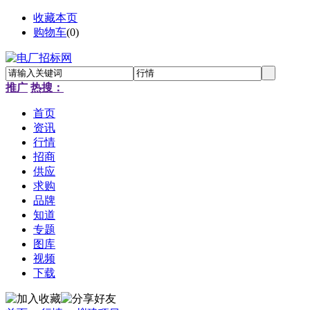
收藏本页
购物车
(
0
)
推广
热搜：
首页
资讯
行情
招商
供应
求购
品牌
知道
专题
图库
视频
下载