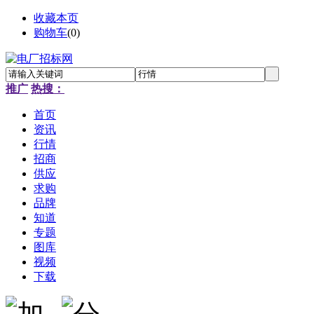
收藏本页
购物车
(
0
)
推广
热搜：
首页
资讯
行情
招商
供应
求购
品牌
知道
专题
图库
视频
下载