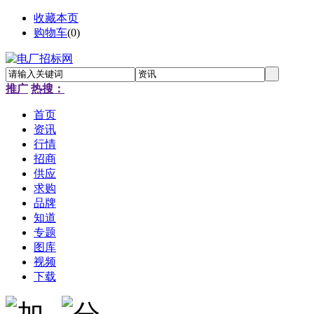
收藏本页
购物车
(
0
)
推广
热搜：
首页
资讯
行情
招商
供应
求购
品牌
知道
专题
图库
视频
下载