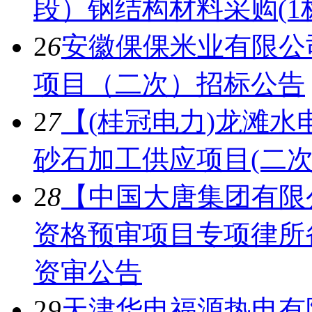
段）钢结构材料采购(1
2
6
安徽倮倮米业有限公
项目（二次）招标公告
2
7
【(桂冠电力)龙滩水
砂石加工供应项目(二次
2
8
【中国大唐集团有限公司
资格预审项目专项律所备
资审公告
2
9
天津华电福源热电有