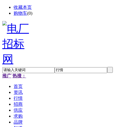
收藏本页
购物车
(
0
)
推广
热搜：
首页
资讯
行情
招商
供应
求购
品牌