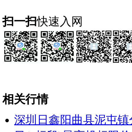
扫一扫
快速入网
相关行情
深圳日鑫阳曲县泥屯镇