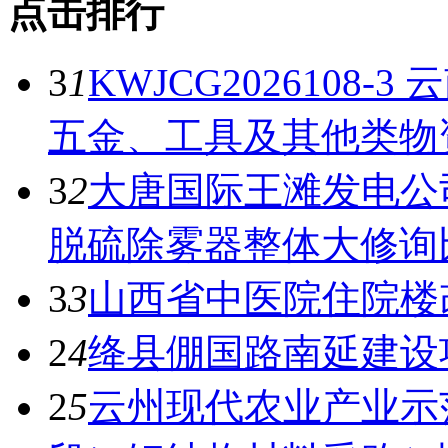
点击排行
3
1
KWJCG2026108
五金、工具及其他类物
3
2
大唐国际王滩发电公
脱硫除雾器整体大修询
3
3
山西省中医院住院楼
2
4
绛县倗国路南延建设
2
5
云州现代农业产业示