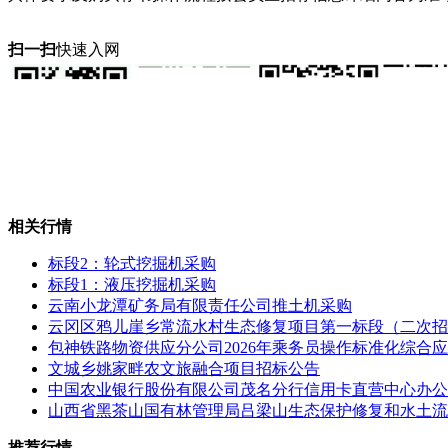
扫一扫
快速入网
相关行情
标段2：轮式挖掘机采购
标段1：液压挖掘机采购
云南小龙潭矿务局有限责任公司推土机采购
云冈区鸦儿崖乡常流水村生态修复项目第一标段（二次招
包神铁路物资供应分公司2026年乘务员操作标准化综合
文城乡姚家畔农文旅融合项目招标公告
中国农业银行股份有限公司茂名分行信用卡直营中心办公
山西省黑茶山国有林管理局吕梁山生态保护修复和水土流失
推荐行情