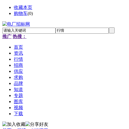
收藏本页
购物车
(
0
)
推广
热搜：
首页
资讯
行情
招商
供应
求购
品牌
知道
专题
图库
视频
下载