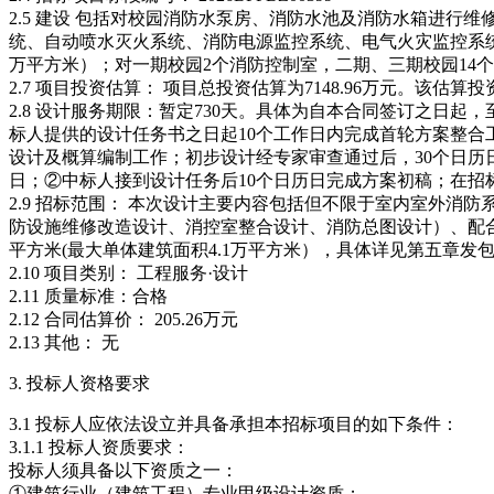
2.5 建设 包括对校园消防水泵房、消防水池及消防水箱进
统、自动喷水灭火系统、消防电源监控系统、电气火灾监控系统
万平方米）；对一期校园2个消防控制室，二期、三期校园14
2.7 项目投资估算： 项目总投资估算为7148.96万元。
2.8 设计服务期限：暂定730天。具体为自本合同签订之日
标人提供的设计任务书之日起10个工作日内完成首轮方案整合
设计及概算编制工作；初步设计经专家审查通过后，30个日历
日；②中标人接到设计任务后10个日历日完成方案初稿；在招
2.9 招标范围： 本次设计主要内容包括但不限于室内室外
防设施维修改造设计、消控室整合设计、消防总图设计）、配
平方米(最大单体建筑面积4.1万平方米），具体详见第五章发
2.10 项目类别： 工程服务·设计
2.11 质量标准：合格
2.12 合同估算价： 205.26万元
2.13 其他： 无
3. 投标人资格要求
3.1 投标人应依法设立并具备承担本招标项目的如下条件：
3.1.1 投标人资质要求：
投标人须具备以下资质之一：
①建筑行业（建筑工程）专业甲级设计资质；