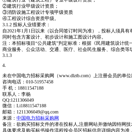
②建筑行业甲级设计资质；
③消防设施工程设计专项甲级资质
④工程设计综合资质甲级。
3.1.2 投标人业绩要求：
自2021年1月1日以来（以合同签订时间为准），投标人须具
同时包含方案设计、初步设计和施工图设计内容。
注：本招标项目“公共建筑”判定标准：根据《民用建筑设计统一标准
商业服务、公众活动、交通、医疗、社会民生服务、综合类等
3.1.3
4.
未在中国电力招标采购网（www.dlztb.com）上注册会员的单
咨询电话：010-51957458
手 机：18811547188
联系人：李杨
QQ:1211306049
微信：Li18811547188
邮箱：1211306049@qq.com
来源：
中国电力招标采购网
备注：欲购买招标文件的潜在投标人,注册网站并缴纳因特网
具体要求及购买标书操作流程按会员区招标信息详细内容为准，以招标