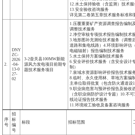
12.水土保持验收（含监测）技术服
13.安全验收咨询服务
详见第二卷第五章技术服务标准和
1.压覆重要矿产资源调查报告编制
调整技术服务
2.净空审核专项技术报告编制技术
3.地形图补充测绘技术服务（调整
道路和集电线路）4.环境影响评估
DNY
电磁辐射）报告编制技术服务
ZC-
5.水土保持方案编制技术服务
3-2壶关县100MW新能
2026
6.安全评价技术服务（含安全设计
2.
-04-
源风力发电项目前期专
制）
13-0
题技术服务项目
7.泉域水资源影响评价报告技术服
27-
8.临时、永久使用林、草地方案编
02
主单位取得批复（包含防火通道设
9.职业病危害与预评价报告及验收
（含职业病防护设计专篇）10.不
线论证报告技术服务
11.环境竣工验收及备案咨询服务
招
序
标
标段
招标范围
号
编
号