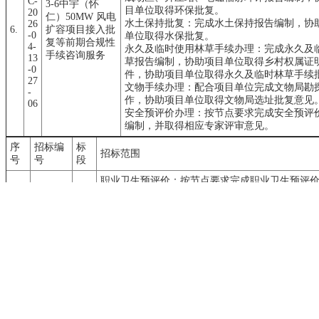
C-
3-6中宇（怀
目单位取得环保批复。
20
仁）50MW 风电
水土保持批复：完成水土保持报告编制，协
26
6.
扩容项目接入批
-0
单位取得水保批复。
复等前期合规性
4-
永久及临时使用林草手续办理：完成永久及
手续咨询服务
13
草报告编制，协助项目单位取得乡村权属证
-0
件，协助项目单位取得永久及临时林草手续
27
文物手续办理：配合项目单位完成文物局勘
-
作，协助项目单位取得文物局选址批复意见
06
安全预评价办理：按节点要求完成安全预评
编制，并取得相应专家评审意见。
序
招标编
标
招标范围
号
号
段
职业卫生预评价：按节点要求完成职业卫生预评
军事净空手续办理：如涉及需完成净空手续办理
同意意见书。
社稳手续：完成社会稳定性评估报告编制，取得
案。
详见第二卷第五章技术服务标准和要求。
注：以上为参考参数和数量,具体参数、数量及招标范围以招标
3．投标人资格要求
通用资格要求
（1）投标人具有独立订立合同的资格；