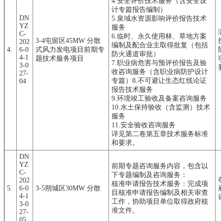
4.安全评价技术服务（含安全设
计专篇报告编制）
DN
5.泉域水资源影响评价报告技术
YZ
服务
C-
6.临时、永久使用林、草地方案
3-4屯留区45MW 分散
202
编制及配合业主取得批复（包括
4.
6-0
式风力发电项目前期专
防火通道审批）
4-1
题技术服务项目
7.职业病危害与预评价报告及验
3-0
收咨询服务（含职业病防护设计
27-
专篇）8.不可避让生态红线论证
04
报告技术服务
9.环境竣工验收及备案咨询服务
10.水土保持验收（含监测）技术
服务
11.安全验收咨询服务
详见第二卷第五章技术服务标准
和要求。
DN
YZ
前期专题咨询服务内容，包含以
C-
下专题编制及咨询服务：
202
核准申请报告技术服务：完成项
5.
6-0
3-5朔城区30MW 分散
目核准申请报告编制及相关审查
4-1
工作，协助项目单位取得政府核
3-0
准文件。
27-
05