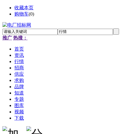
收藏本页
购物车
(
0
)
推广
热搜：
首页
资讯
行情
招商
供应
求购
品牌
知道
专题
图库
视频
下载