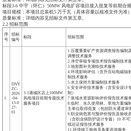
标段3-6 中宇（怀仁）50MW 风电扩容项目接入批复等前
项目规模：本项目总装机5 万千瓦（具体容量以核准文件为准），计
质量标准：详细内容见招标文件第五章。
2.2 招标范围
序
招标
标段
招标范围
号
编号
1.压覆重要矿产资源调查报告编制
调整技术服务
2.净空审核专项技术报告编制技术
3.地形图补充测绘技术服务
4.环境影响评估（含升压站电磁辐
制技术服务
5.水土保持方案编制技术服务
DNY
6.安全评价技术服务（含安全设计
ZC-
3-1潞城区店上100MW
制）
2026
1.
-04-
风电项目前期专题技术
7.泉域水资源影响评价报告技术服
13-0
服务项目
8.临时、永久使用林、草地方案编
27-
主单位取得批复（包括防火通道审
01
9.职业病危害与预评价报告及验收
（含职业病防护设计专篇）10.不
线论证报告技术服务
11.环境竣工验收及备案咨询服务