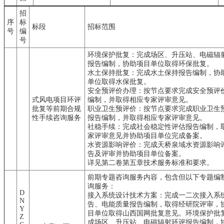
招
序
标
标段
招标范围
号
编
号
环境保护批复：完成场区、升压站、电磁辐
报告编制，协助项目单位取得环保批复。
水土保持批复：完成水土保持报告编制，协
单位取得水保批复。
安全预评价办理：按节点要求完成安全预评
式风电项目环评
编制，并取得相应专家评审意见。
批复等前期合规
职业卫生预评价：按节点要求完成职业卫生
性手续咨询服务
报告编制，并取得相应专家评审意见。
社稳手续：完成社会稳定性评估报告编制，
家评审意见并协助项目单位完成备案。
水资源影响评价：完成天桥泉域水资源影响
告及评审并协助项目单位备案。
详见第二卷第五章技术服务标准和要求。
前期专题咨询服务内容，包含但以下专题编
询服务：
D
接入系统设计技术方案：完成一二次接入系
N
告、电能质量报告编制，取得经研院评审，
Y
目单位取得山西国网批复意见。环境保护批
Z
成场区、升压站、电磁辐射环评报告编制，