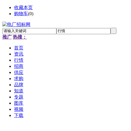
收藏本页
购物车
(
0
)
推广
热搜：
首页
资讯
行情
招商
供应
求购
品牌
知道
专题
图库
视频
下载