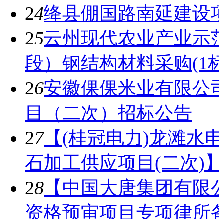
2
4
绛县倗国路南延建设
2
5
云州现代农业产业示
段）钢结构材料采购(1
2
6
安徽倮倮米业有限公
目（二次）招标公告
2
7
【(桂冠电力)龙滩水
石加工供应项目(二次)
2
8
【中国大唐集团有限公司
资格预审项目专项律所备