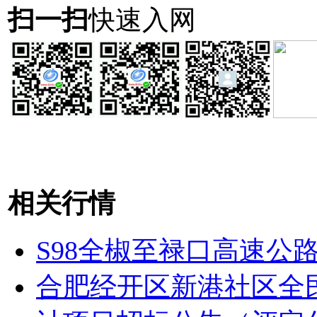
扫一扫
快速入网
相关行情
S98全椒至禄口高速公
合肥经开区新港社区全