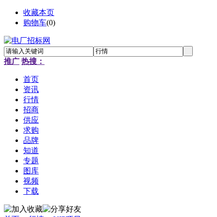
收藏本页
购物车
(
0
)
推广
热搜：
首页
资讯
行情
招商
供应
求购
品牌
知道
专题
图库
视频
下载