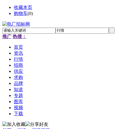
收藏本页
购物车
(
0
)
推广
热搜：
首页
资讯
行情
招商
供应
求购
品牌
知道
专题
图库
视频
下载