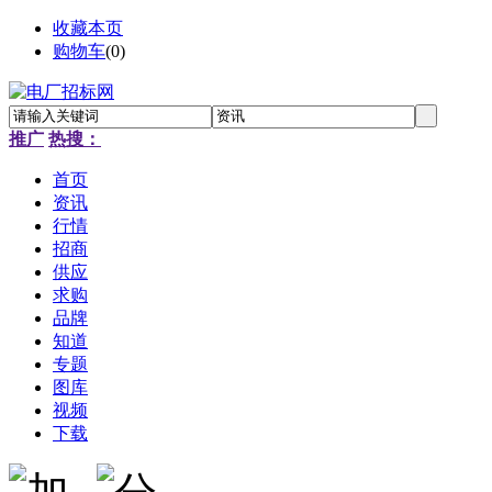
收藏本页
购物车
(
0
)
推广
热搜：
首页
资讯
行情
招商
供应
求购
品牌
知道
专题
图库
视频
下载