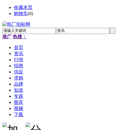
收藏本页
购物车
(
0
)
推广
热搜：
首页
资讯
行情
招商
供应
求购
品牌
知道
专题
图库
视频
下载