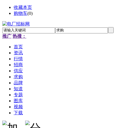
收藏本页
购物车
(
0
)
推广
热搜：
首页
资讯
行情
招商
供应
求购
品牌
知道
专题
图库
视频
下载