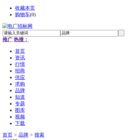
收藏本页
购物车
(
0
)
推广
热搜：
首页
资讯
行情
招商
供应
求购
品牌
知道
专题
图库
视频
下载
首页
>
品牌
>
搜索